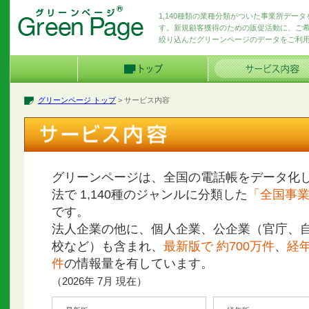
1,140種類の業種分類がついた事業所デー
す。新規顧客獲得のための販促活動に、ご
絞り込んだグリーンページのデータをご利
グリーンページ トップ
> サービス内容
グリーンページは、全国の電話帳をデータ化
法で 1,140種のジャンルに分類した
「全国事
です。
法人企業の他に、個人企業、公企業（官庁、
校など）も含まれ、
最新版で 約700万件
、
経
件
の情報量を有しています。
（2026年 7月 現在）