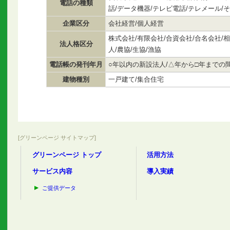
電話の種類
話/データ機器/テレビ電話/テレメール/
企業区分
会社経営/個人経営
株式会社/有限会社/合資会社/合名会社/
法人格区分
人/農協/生協/漁協
電話帳の発刊年月
○年以内の新設法人/△年から□年までの
建物種別
一戸建て/集合住宅
[グリーンページ サイトマップ]
グリーンページ トップ
活用方法
サービス内容
導入実績
ご提供データ