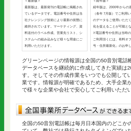
＜最新版＞
＜経年版＞
最新版は、最新発刊の電話帳に掲載され
経年版は、2000年から
ているデータです。電話番号や住所は当
（各年 7月版）でご利用
社クレンジング技術により最新の状態に
のデータをご使用いただ
維持されています。マーケティング、資
化を捉えることが可能と
料送付のラベル作成、営業先リスト、シ
※電話番号や住所は当時
ステムへの組み込みなど様々な用途にご
ご利用頂くには、有料オ
利用いただけます。
号・住所最新化」のお申
グリーンページの情報源は全国の50音別電話
データベースを継続的に作成してきた実績は2
す。そしてその作成作業をいつでも公開して
業です。情報源が明確であるため、大手企業
で様々な企業や会社で安心してご利用いただ
全国の50音別電話帳は毎月日本国内のどこか
ていて、弊社では発行されたタイミングでい