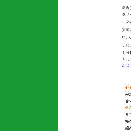
新規
グリ
ータ
実際
得が
また
を分
もし
かせ
必
根
せ
せ
き
提
組