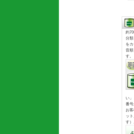
約7
分類
をカ
音順
す。
い」
番号
お客
ット
す）