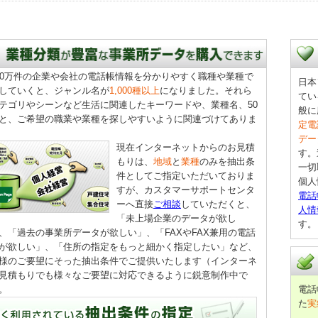
00万件の企業や会社の電話帳情報を分かりやすく職種や業種で
日本
していくと、ジャンル名が
1,000種以上
になりました。それら
てい
テゴリやシーンなど生活に関連したキーワードや、業種名、50
般に
と、ご希望の職業や業種を探しやすいように関連づけてありま
定電
デー
現在インターネットからのお見積
す。
もりは、
地域
と
業種
のみを抽出条
一切
件としてご指定いただいておりま
個人
すが、カスタマーサポートセンタ
電話
ーへ直接
ご相談
していただくと、
人情
「未上場企業のデータが欲し
す。
、「過去の事業所データが欲しい」、「FAXやFAX兼用の電話
が欲しい」、「住所の指定をもっと細かく指定したい」など、
様のご要望にそった抽出条件でご提供いたします
（インターネ
見積もりでも様々なご要望に対応できるように鋭意制作中で
。
電話
た
実