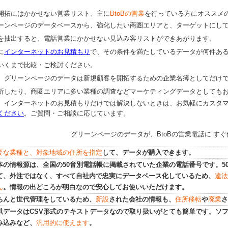
開拓にはかかせない営業リスト、主に
BtoBの営業
を行っている方にオススメ
ーンページ
のデータベースから、強化したい商圏エリアと、ターゲットにし
を抽出すると、電話営業にかかせない見込み客リストができあがります。
に
インターネットのお見積もり
で、その条件を満たしているデータが何件あ
いくまで比較・ご検討ください。
、グリーンページのデータは新規顧客を開拓するための企業名簿としてだけ
析したり、商圏エリアに多い業種の調査などマーケティングデータとしても
、インターネットのお見積もりだけでは解決しないときは、お気軽にカスタ
ください
。ご質問・ご相談に応じています。
グリーンページのデータが、BtoBの営業電話に す
要な業種と、対象地域の住所を指定
して、データが購入できます。
本の情報源は、全国の50音別電話帳に掲載されていた企業の電話番号です。5
て、外注ではなく、すべて自社内で忠実にデータベース化しているため、
違法
ん
。情報の出どころが明白なので安心してお使いいただけます。
ちんと世代管理をしているため、
新設
された会社の情報も、
住所移転
や
廃業
さ
供データはCSV形式のテキストデータなので取り扱いがとても簡単です。ソ
み込みなど、
汎用的に使えます
。