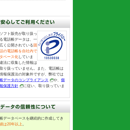
ソフト販売が取り扱っ
る電話帳データは、一
広く公開されている
固
話の電話帳を自社内で
タベース化
していま
違法に収集した情報は
取り扱っていません。また、電話帳は
情報保護法の対象外ですが、弊社では
帳データのコンプライアンス
や、
個
報保護方針
に従い、取り扱っていま
帳データベースを継続的に作成してき
績は20年以上
。