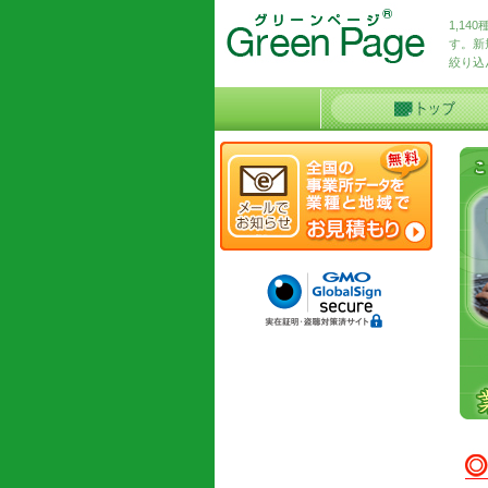
1,1
す。新
絞り込